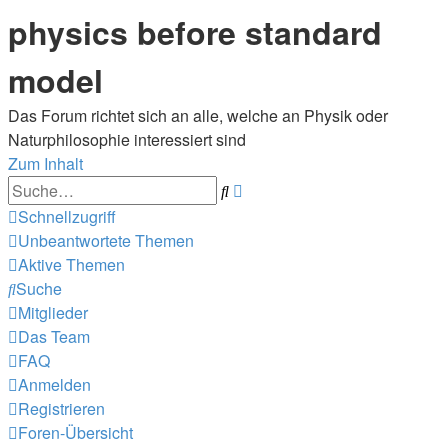
physics before standard
model
Das Forum richtet sich an alle, welche an Physik oder
Naturphilosophie interessiert sind
Zum Inhalt
Erweiterte
Suche
Suche
Schnellzugriff
Unbeantwortete Themen
Aktive Themen
Suche
Mitglieder
Das Team
FAQ
Anmelden
Registrieren
Foren-Übersicht