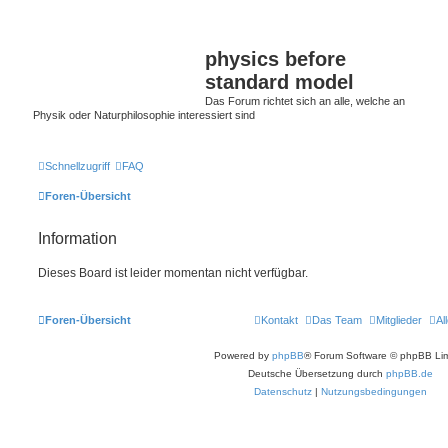
physics before
standard model
Das Forum richtet sich an alle, welche an
Physik oder Naturphilosophie interessiert sind
Schnellzugriff
FAQ
Foren-Übersicht
Information
Dieses Board ist leider momentan nicht verfügbar.
Foren-Übersicht
Kontakt
Das Team
Mitglieder
Al
Powered by
phpBB
® Forum Software © phpBB Lim
Deutsche Übersetzung durch
phpBB.de
Datenschutz
|
Nutzungsbedingungen