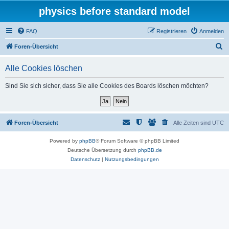
physics before standard model
FAQ
Registrieren
Anmelden
S
Foren-Übersicht
u
Alle Cookies löschen
c
h
Sind Sie sich sicher, dass Sie alle Cookies des Boards löschen möchten?
e
Foren-Übersicht
Alle Zeiten sind
UTC
Powered by
phpBB
® Forum Software © phpBB Limited
Deutsche Übersetzung durch
phpBB.de
Datenschutz
|
Nutzungsbedingungen