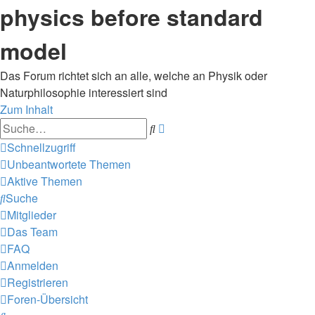
physics before standard
model
Das Forum richtet sich an alle, welche an Physik oder
Naturphilosophie interessiert sind
Zum Inhalt
Erweiterte
Suche
Suche
Schnellzugriff
Unbeantwortete Themen
Aktive Themen
Suche
Mitglieder
Das Team
FAQ
Anmelden
Registrieren
Foren-Übersicht