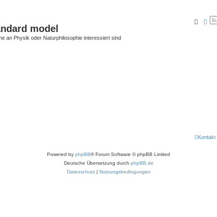
Suche
Erw
andard model
he an Physik oder Naturphilosophie interessiert sind
Kontakt
Powered by
phpBB
® Forum Software © phpBB Limited
Deutsche Übersetzung durch
phpBB.de
Datenschutz
|
Nutzungsbedingungen