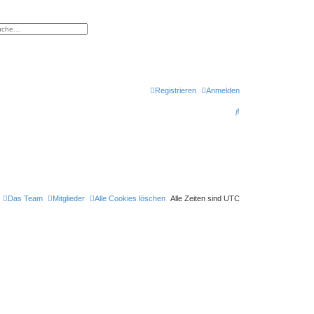
eiterte Suche
Registrieren
Anmelden
S
u
c
h
e
Das Team
Mitglieder
Alle Cookies löschen
Alle Zeiten sind
UTC