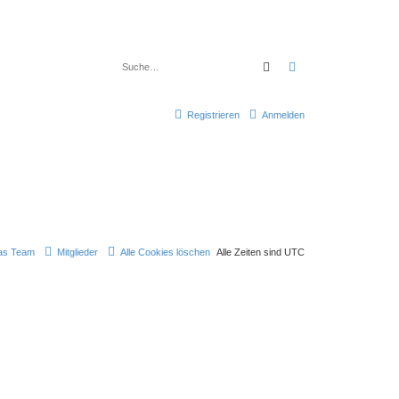
Suche
Erweiterte Suche
Registrieren
Anmelden
as Team
Mitglieder
Alle Cookies löschen
Alle Zeiten sind
UTC