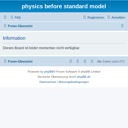
physics before standard model
FAQ
Registrieren
Anmelden
S
Foren-Übersicht
u
Information
c
h
Dieses Board ist leider momentan nicht verfügbar.
e
Foren-Übersicht
Alle Zeiten sind
UTC
Powered by
phpBB
® Forum Software © phpBB Limited
Deutsche Übersetzung durch
phpBB.de
Datenschutz
|
Nutzungsbedingungen