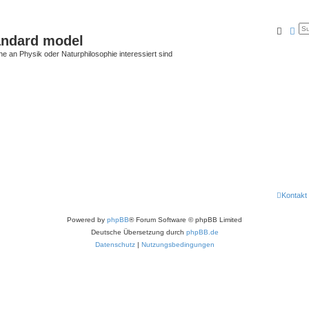
Suche
Erw
andard model
he an Physik oder Naturphilosophie interessiert sind
Kontakt
Powered by
phpBB
® Forum Software © phpBB Limited
Deutsche Übersetzung durch
phpBB.de
Datenschutz
|
Nutzungsbedingungen