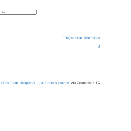
eiterte Suche
Registrieren
Anmelden
S
u
c
h
e
Das Team
Mitglieder
Alle Cookies löschen
Alle Zeiten sind
UTC