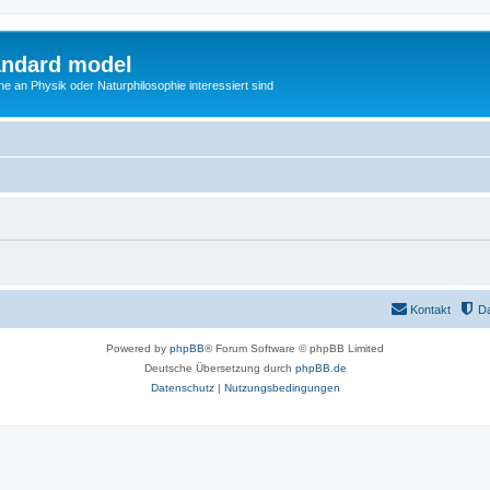
andard model
he an Physik oder Naturphilosophie interessiert sind
Kontakt
D
Powered by
phpBB
® Forum Software © phpBB Limited
Deutsche Übersetzung durch
phpBB.de
Datenschutz
|
Nutzungsbedingungen