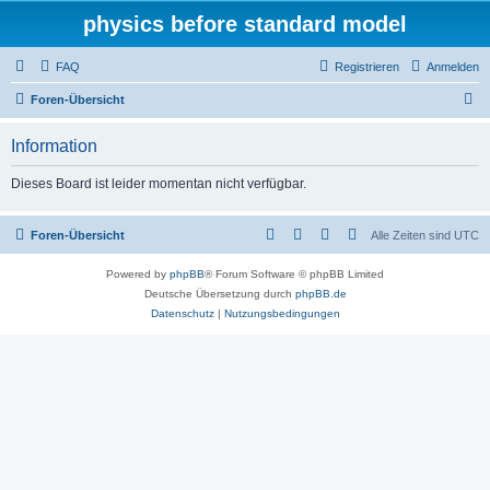
physics before standard model
FAQ
Registrieren
Anmelden
S
Foren-Übersicht
u
Information
c
h
Dieses Board ist leider momentan nicht verfügbar.
e
Foren-Übersicht
Alle Zeiten sind
UTC
Powered by
phpBB
® Forum Software © phpBB Limited
Deutsche Übersetzung durch
phpBB.de
Datenschutz
|
Nutzungsbedingungen