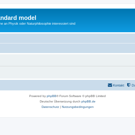
andard model
he an Physik oder Naturphilosophie interessiert sind
Kontakt
D
Powered by
phpBB
® Forum Software © phpBB Limited
Deutsche Übersetzung durch
phpBB.de
Datenschutz
|
Nutzungsbedingungen