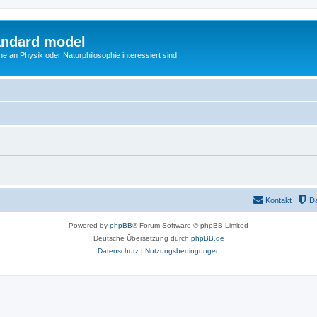
andard model
he an Physik oder Naturphilosophie interessiert sind
Kontakt
D
Powered by
phpBB
® Forum Software © phpBB Limited
Deutsche Übersetzung durch
phpBB.de
Datenschutz
|
Nutzungsbedingungen